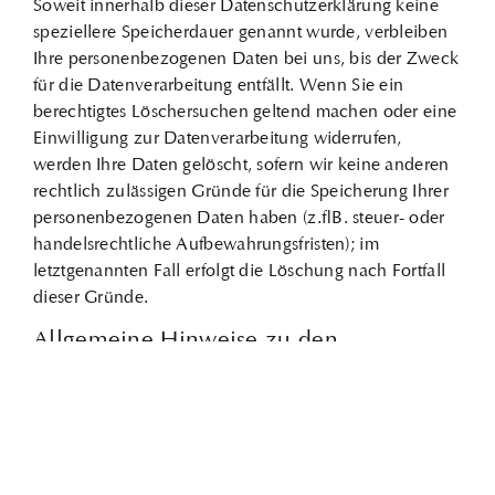
Soweit innerhalb dieser Datenschutzerklärung keine
speziellere Speicherdauer genannt wurde, verbleiben
Ihre personenbezogenen Daten bei uns, bis der Zweck
für die Datenverarbeitung entfällt. Wenn Sie ein
berechtigtes Löschersuchen geltend machen oder eine
Einwilligung zur Datenverarbeitung widerrufen,
werden Ihre Daten gelöscht, sofern wir keine anderen
rechtlich zulässigen Gründe für die Speicherung Ihrer
personenbezogenen Daten haben (z. B. steuer- oder
handelsrechtliche Aufbewahrungsfristen); im
letztgenannten Fall erfolgt die Löschung nach Fortfall
dieser Gründe.
Allgemeine Hinweise zu den
Rechtsgrundlagen der
Datenverarbeitung auf dieser Website
Sofern Sie in die Datenverarbeitung eingewilligt haben,
verarbeiten wir Ihre personenbezogenen Daten auf
Grundlage von Art. 6 Abs. 1 lit. a DSGVO bzw. Art. 9